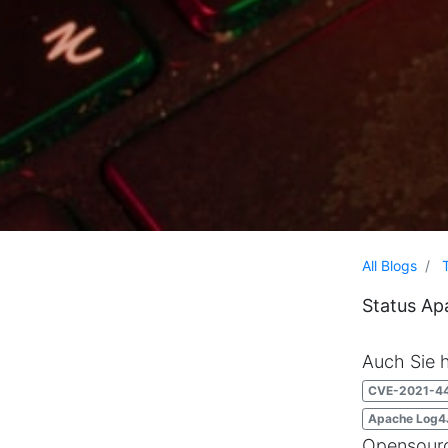
All Blogs
Status Ap
Auch Sie 
CVE-2021-4
Apache Log
Opensource