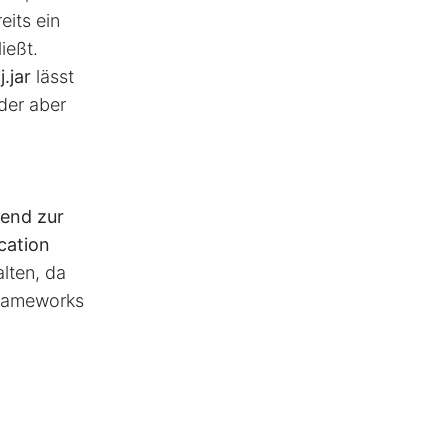
eits ein
ießt.
.jar
lässt
oder aber
gend zur
cation
lten, da
Frameworks