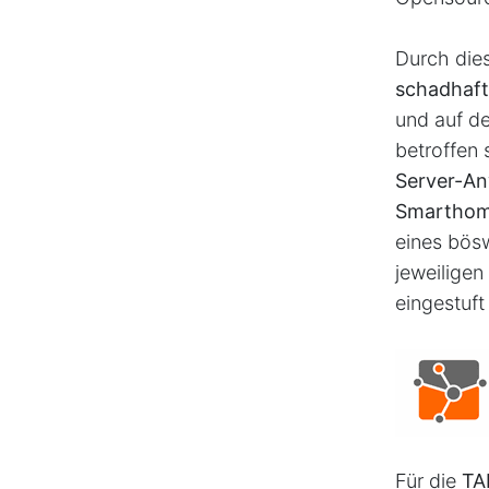
Durch dies
schadhaft
und auf d
betroffen 
Server-A
Smarthom
eines bösw
jeweilige
eingestuft
Für die
TA