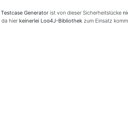
Testcase Generator
ist von dieser Sicherheitslücke
ni
, da hier
keinerlei Log4J-Bibliothek
zum Einsatz komm
nderer Logger-Bibliotheken.
Sie jedoch, dass auch das Testautomatisierungs-Syst
on dieser Sicherheitslücke betroffen ist, für welches d
Generator
eine Addon-Lösung bereitstellt. Aber auch h
a AG
bereits ein entsprechendes Update veröffentlicht
Update auf EXAM SA 4.9.10
zwingend erfolgen. Die L
 wurde auch hier ebenfalls komplett entfernt.
motive Toolkette