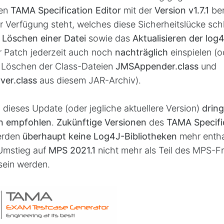
den
TAMA Specification Editor
mit der
Version v1.7.1
ber
 Verfügung steht, welches diese Sicherheitslücke schl
s
Löschen einer Datei
sowie das
Aktualisieren der log4j
r Patch jederzeit auch noch
nachträglich
einspielen (
 Löschen der Class-Dateien
JMSAppender.class
und
ver.class
aus diesem JAR-Archiv).
 dieses Update (oder jegliche aktuellere Version)
drin
on empfohlen
.
Zukünftige Versionen
des
TAMA Specifi
rden
überhaupt keine Log4J-Bibliotheken
mehr entha
 Umstieg auf
MPS 2021.1
nicht mehr als Teil des MPS-
sein werden.