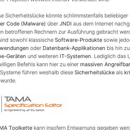
e Sicherheitslücke könnte schlimmstenfalls beliebiger
er Code (Malware)
über
JNDI
aus dem Internet nach
en betroffenen Rechnern zur Ausführung gebracht wer
sind sowohl klassische
Software-Produkte
sowie jedo
nwendungen
oder
Datenbank-Applikationen
bis hin zu
e-Geräten
und weiteren
IT-Systemen
. Lediglich das
illigen Befehls kann hier zu einer
massiven Angreifbar
n Systeme führen weshalb diese
Sicherheitslücke
als
kr
 wurde.
MA Toolkette
kann insofern Entwarnung gegeben werd