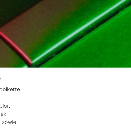
y
oolkette
ploit
hek
n
sowie