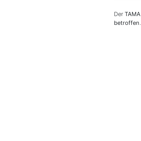
Der
TAMA 
betroffen
Gunsten a
Beachten 
v
EXAM SA
Testcase 
MicroNov
muss ein
Bibliothek
in
TAMA Auto