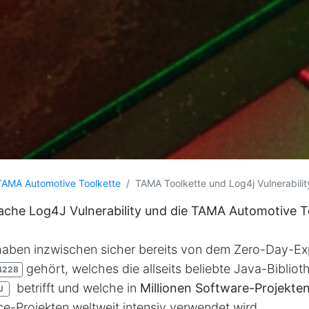
TAMA Automotive Toolkette
TAMA Toolkette und Log4j Vulnerabilit
ache Log4J Vulnerability und die TAMA Automotive T
haben inzwischen sicher bereits von dem Zero-Day-Ex
gehört, welches die allseits beliebte Java-Bibliot
4228
betrifft und welche in
Millionen Software-Projekte
4J
-Projekten weltweit intensiv verwendet wird.