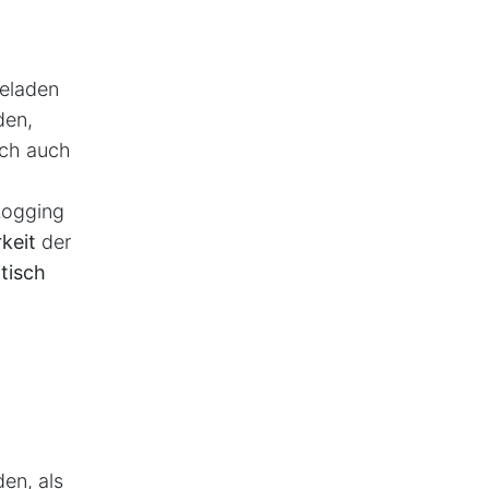
geladen
den,
ch auch
 Logging
keit
der
itisch
en, als