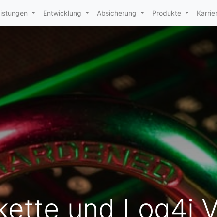
istungen
Entwicklung
Absicherung
Produkte
Karrie
ette und Log4j Vu