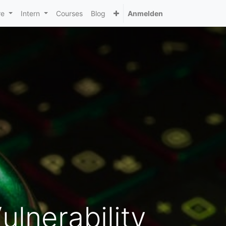
re
Intern
Courses
Blog
Anmelden
lnerability